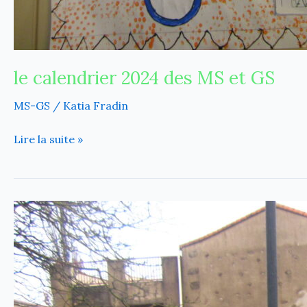
le calendrier 2024 des MS et GS
MS-GS
/
Katia Fradin
Lire la suite »
Cartes
de
voeux