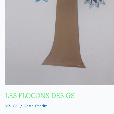
LES FLOCONS DES GS
MS-GS
/
Katia Fradin