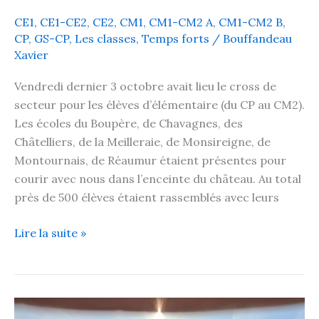
CE1
,
CE1-CE2
,
CE2
,
CM1
,
CM1-CM2 A
,
CM1-CM2 B
,
CP
,
GS-CP
,
Les classes
,
Temps forts
/
Bouffandeau
Xavier
Vendredi dernier 3 octobre avait lieu le cross de
secteur pour les élèves d’élémentaire (du CP au CM2).
Les écoles du Boupère, de Chavagnes, des
Châtelliers, de la Meilleraie, de Monsireigne, de
Montournais, de Réaumur étaient présentes pour
courir avec nous dans l’enceinte du château. Au total
près de 500 élèves étaient rassemblés avec leurs
Lire la suite »
Les