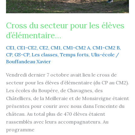
Cross du secteur pour les élèves
d’élémentaire…
CE1
,
CE1-CE2
,
CE2
,
CM1
,
CM1-CM2 A
,
CM1-CM2 B
,
CP
,
GS-CP
,
Les classes
,
Temps forts
,
Ulis-école
/
Bouffandeau Xavier
Vendredi dernier 7 octobre avait lieu le cross de
secteur pour les élèves d’élémentaire (du CP au CM2).
Les écoles du Boupère, de Chavagnes, des
Châtelliers, de la Meilleraie et de Monsireigne étaient
présentes pour courir avec nous dans l’enceinte du
château. Au total plus de 470 élèves étaient
rassemblés avec leurs accompagnateurs. Au
programme