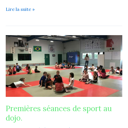
Lire la suite »
Premières
séances
de
sport
au
dojo.
Premières séances de sport au
dojo.