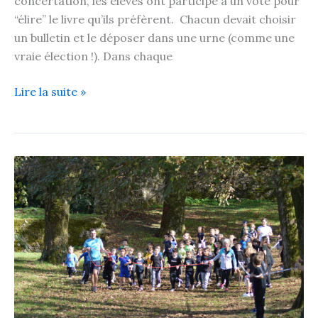
concertation, les élèves ont participé à un vote pour
“élire” le livre qu’ils préfèrent. Chacun devait choisir
un bulletin et le déposer dans une urne (comme une
vraie élection !). Dans chaque
Lire la suite »
Cross
du
secteur
pour
les
élèves
d’élémentaire…