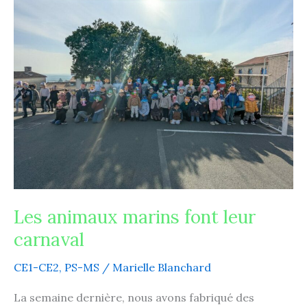
animaux
marins
font
leur
carnaval
Les animaux marins font leur
carnaval
CE1-CE2
,
PS-MS
/
Marielle Blanchard
La semaine dernière, nous avons fabriqué des