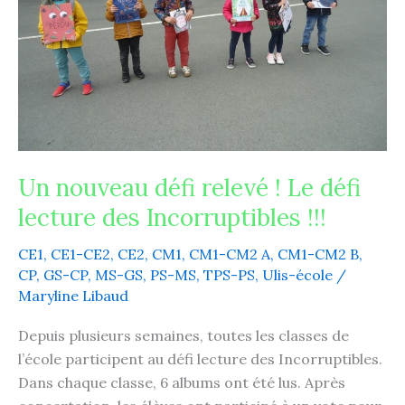
Le
défi
lecture
des
Incorruptibles
!!!
Un nouveau défi relevé ! Le défi
lecture des Incorruptibles !!!
CE1
,
CE1-CE2
,
CE2
,
CM1
,
CM1-CM2 A
,
CM1-CM2 B
,
CP
,
GS-CP
,
MS-GS
,
PS-MS
,
TPS-PS
,
Ulis-école
/
Maryline Libaud
Depuis plusieurs semaines, toutes les classes de
l’école participent au défi lecture des Incorruptibles.
Dans chaque classe, 6 albums ont été lus. Après