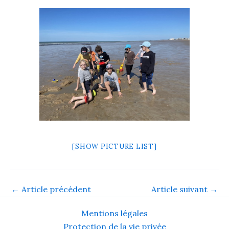
[SHOW PICTURE LIST]
←
Article précédent
Article suivant
→
Mentions légales
Protection de la vie privée