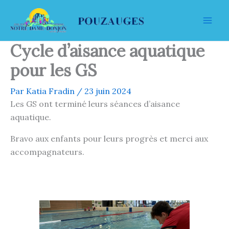
Aller
au
contenu
Cycle d’aisance aquatique
pour les GS
Par
Katia Fradin
/
23 juin 2024
Les GS ont terminé leurs séances d’aisance
aquatique.
Bravo aux enfants pour leurs progrès et merci aux
accompagnateurs.