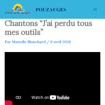
Aller
au
contenu
Chantons “J’ai perdu tous
mes outils”
Par
Marielle Blanchard
/
9 avril 2026