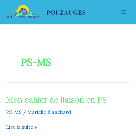
Aller
au
contenu
PS-MS
Mon cahier de liaison en PS
Mon
cahier
PS-MS
/
Marielle Blanchard
de
liaison
Lire la suite »
en