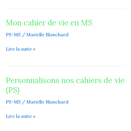
PS
Mon cahier de vie en MS
Mon
cahier
PS-MS
/
Marielle Blanchard
de
vie
Lire la suite »
en
MS
Personnalisons nos cahiers de vie
Personnalisons
nos
(PS)
cahiers
de
PS-MS
/
Marielle Blanchard
vie
Lire la suite »
(PS)